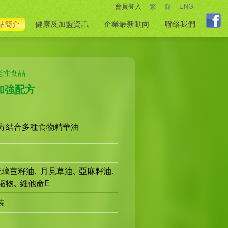
會員登入
繁
簡
ENG
品簡介
健康及加盟資訊
企業最新動向
聯絡我們
能性食品
加強配方
方結合多種食物精華油
璃苣籽油､ 月見草油､ 亞麻籽油､
縮物､ 維他命E
裝