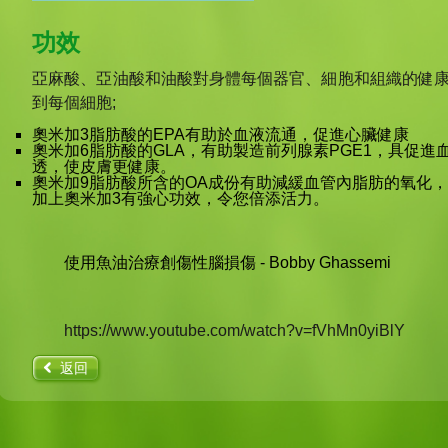
功效
亞麻酸、亞油酸和油酸對身體每個器官、細胞和組織的健康
到每個細胞;
奧米加3脂肪酸的EPA有助於血液流通，促進心臟健康
奧米加6脂肪酸的GLA，有助製造前列腺素PGE1，具促
透，使皮膚更健康。
奧米加9脂肪酸所含的OA成份有助減緩血管內脂肪的氧化
加上奧米加3有強心功效，令您倍添活力。
使用魚油治療創傷性腦損傷 - Bobby Ghassemi
https://www.youtube.com/watch?v=fVhMn0yiBlY
返回