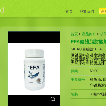
首頁
關於我們
產
首頁
>
產品簡介
>
功
EFA健體脂肪酸
SKU/項目編號: EFA
優質原料高濃度濃縮
健體脂肪酸的獨特配
天然原材料精密提煉
價錢
$0.00
主要成份
鮭魚油､琉
卵磷脂濃
包裝
30粒x2瓶